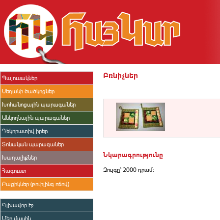
Բռնիչներ
Պայուսակներ
Սեղանի ծածկոցներ
Խոհանոցային պարագաներ
Անկողնային պարագաներ
Դեկորատիվ իրեր
Տոնական պարագաներ
Նկարագրությունը
Խաղալիքներ
Զույգը՝ 2000 դրամ:
Հագուստ
Բացիկներ (քուիլինգ ոճով)
Գլխավոր էջ
Մեր մասին