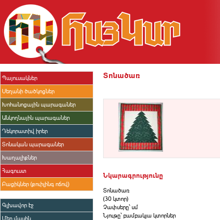
Տոնածառ
Պայուսակներ
Սեղանի ծածկոցներ
Խոհանոցային պարագաներ
Անկողնային պարագաներ
Դեկորատիվ իրեր
Տոնական պարագաներ
Խաղալիքներ
Հագուստ
Նկարագրությունը
Բացիկներ (քուիլինգ ոճով)
Տոնածառ
(30 կտոր)
Գլխավոր էջ
Չափսերը` սմ
Նյութը` բամբակյա կտորներ
Մեր մասին