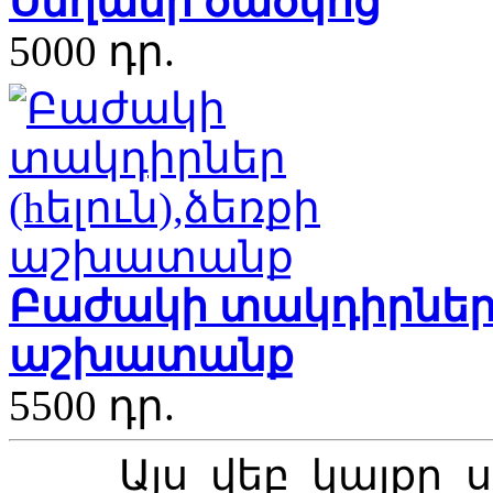
Սեղանի ծածկոց
5000 դր.
Բաժակի տակդիրներ (
աշխատանք
5500 դր.
Այս վեբ կայքը 