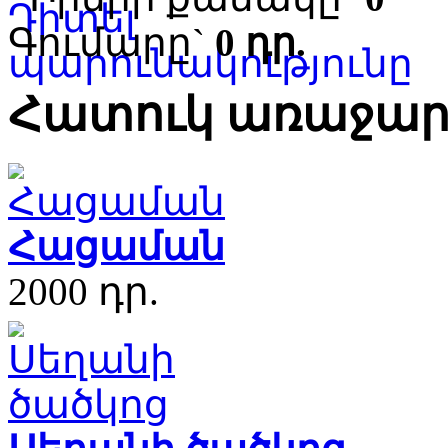
Գումարը`
0 դր.
Հատուկ առաջար
Հացաման
2000 դր.