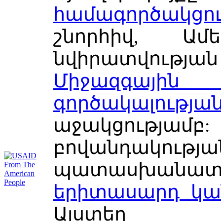
համագործակցո
շնորհիվ, Ամե
նվիրատվությ
Միջազգայ
գործակալո
աջակցությամբ
բովանդակ
պատասխանա
երիտասարդ կա
Այստեղ ա